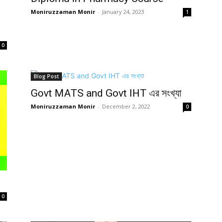
Moniruzzaman Monir
-
January 24, 2023
1
0
Blog Post
Govt MATS and Govt IHT এর সংখ্যা
Moniruzzaman Monir
-
December 2, 2022
0
0