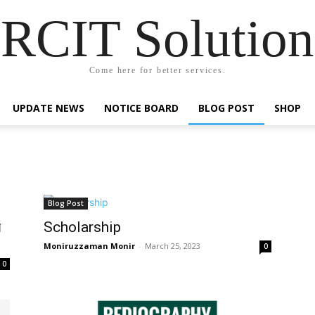
RCIT Solution
Come here for better services.
UPDATE NEWS
NOTICE BOARD
BLOG POST
SHOP
Blog Post
ে
Scholarship
Moniruzzaman Monir
-
March 25, 2023
0
0