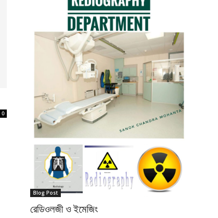
0
Blog Post
রেডিওলজী ও ইমেজিং