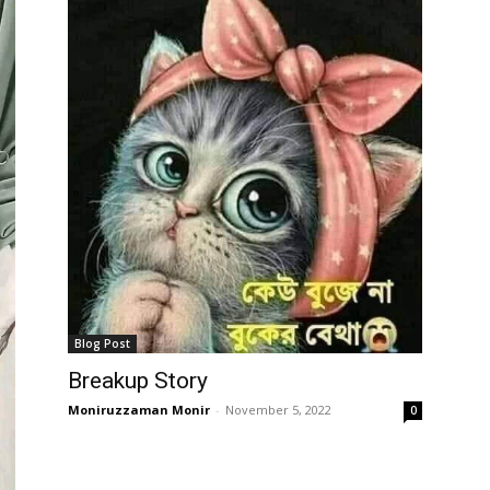
Blog Post
Breakup Story
Moniruzzaman Monir
-
November 5, 2022
0