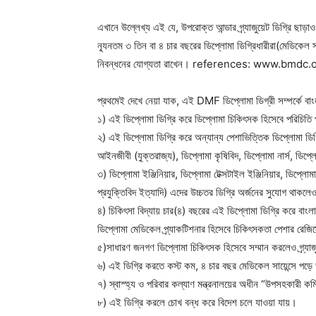
এখানে উল্লেখ্য এই যে, উপরোক্ত আন্ডার গ্র্যাজুয়েট ডিগ্রি ছাড়াও 
ন্যূনতম ৩ তিন বা ৪ চার বছরের ডিপ্লোমা ডিগ্রিধারীরা(মেডিকেল সা
নিবন্ধনের যোগ্যতা রাখেন। references: www.bmdc.
প্রথমেই দেখে নেয়া যাক, এই DMF ডিপ্লোমা ডিগ্রী সম্পর্কে বা
১) এই ডিপ্লোমা ডিগ্রি করে ডিপ্লোমা চিকিৎসক হিসেবে পরিচিতি
২) এই ডিপ্লোমা ডিগ্রি করে অন্যান্য পেশাভিত্তিক ডিপ্লোমা ডিগ্র
আইনজীবী (যুক্তরাজ্য), ডিপ্লোমা কৃষিবিদ, ডিপ্লোমা নার্স, ডিপ্ল
৩) ডিপ্লোমা ইঞ্জিনিয়ার, ডিপ্লোমা টেক্সটাইল ইঞ্জিনিয়ার, ডিপ্লোম
প্রযুক্তিবিদ ইত্যাদি) এদের উচ্চতর ডিগ্রি অর্জনের সুযোগ থাক
৪) চিকিৎসা বিদ্যায় চার(৪) বছরের এই ডিপ্লোমা ডিগ্রি করে বাংলা
ডিপ্লোমা মেডিকেল প্র্যাকটিশনার হিসেবে চিকিৎসকতা পেশার রেজিস
৫)সাধারণ জনগণ ডিপ্লোমা চিকিৎসক হিসেবে সম্মান করলেও গ্র্যা
৬) এই ডিগ্রি করতে কস্ট কম, ৪ চার বছর মেডিকেল সায়েন্সে পড়ে
৭) স্বাস্হ্য ও পরিবার কল্যাণ মন্ত্রনালয়ের অধীন “উপসহকারী 
৮) এই ডিগ্রি করলে চোখ বন্ধ করে বিদেশ চলে যাওয়া যায়।