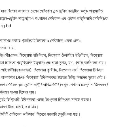
সারা বিশ্বের অন্যান্য দেশের মেডিকেল এন্ড ডেন্টাল কাউন্সিল কর্তৃক অনুমোদিত
য়েন্স-ডেন্টাল সায়েন্স)অএ বাংলাদেশ মেডিকেল এন্ড ডেন্টাল কাউন্সিল(বিএমডিসি)তে
org.bd
ংলাদেশের বাজারে প্রচলিত ইতিবাচক ও নেতিবাচক ধারনা গুলোঃ
 পাওয়া যায়।
িধারী(যেমনঃ ডিপ্লোমা ইঞ্জিনিয়ার, ডিপ্লোমা টেক্সটাইল ইঞ্জিনিয়ার, ডিপ্লোমা
োমা চিকিৎসা প্রযুক্তিবিদ ইত্যাদি) দের মতো সুনাম, যশ, খ্যাতি অর্জন করা যায়।
া আইনজীবী(যুক্তরাজ্য), ডিপ্লোমা কৃষিবিদ, ডিপ্লোমা নার্স, ডিপ্লোমা চিকিৎসা
লেও বাংলাদেশে DMF ডিপ্লোমা চিকিৎসকদের উচ্চতর ডিগ্রি অর্জনের সুযোগ নেই।
দেশ মেডিকল এন্ড ডেন্টাল কাউন্সিল(বিএমডিসি)কর্তৃক পেশাদার ডিপ্লোমা চিকিৎসক/
্ট্রেশন পাওয়া হিসেবে যায়।
জুয়েট ডিগ্রিধারী চিকিৎসকরা এদের ডিপ্লোমা চিকিৎসক মানতে নারাজ।
 ভালো টাকা কামাই করা যায়।
কমিউনিটি মেডিকেল অফিসার” হিসেবে সরকারি চাকুরি করা যায়।