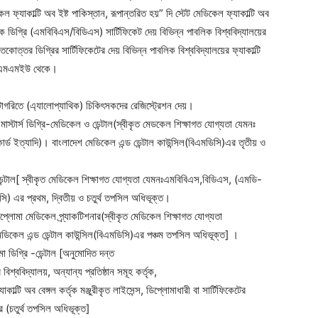
েল ফ্যাকাল্টি অব ইষ্ট পাকিস্তান, রূপান্তরিত হয়” দি স্টেট মেডিকেল ফ্যাকাল্টি অব
ডিগ্রি (এমবিবিএস/বিডিএস) সার্টিফিকেট দেয় বিভিন্ন পাবলিক বিশ্ববিদ্যালয়ের
োত্তর ডিগ্রির সার্টিফিকেটের দেয় বিভিন্ন পাবলিক বিশ্ববিদ্যালয়ের ফ্যাকাল্টি
 বিএসএমএমইউ থেকে।
াটাগরিতে (এ্যালোপ্যাথিক) চিকিৎসকদের রেজিস্ট্রেশন দেয়।
্যাৎ মাস্টার্স ডিগ্রি-মেডিকেল ও ডেন্টাল(স্বীকৃত মেডকেল শিক্ষাগত যোগ্যতা যেমনঃ
ইত্যাদি)। বাংলাদেশ মেডিকেল এন্ড ডেন্টাল কাউন্সিল(বিএমডিসি)এর তৃতীয় ও
ও ডেন্টাল[ স্বীকৃত মেডিকেল শিক্ষাগত যোগ্যতা যেমনঃএমবিবিএস,বিডিএস, (এমডি-
িসি) এর প্রথম, দ্বিতীয় ও চতুর্থ তপসিল অধিভূক্ত।
ডিপ্লোমা মেডিকেল প্র্যাকটিশনার(স্বীকৃত মেডিকেল শিক্ষাগত যোগ্যতা
ডিকেল এন্ড ডেন্টাল কাউন্সিল(বিএমডিসি)এর পঞ্চম তপসিল অধিভূক্ত] ।
লোমা ডিগ্রি -ডেন্টাল [অনুমোদিত দন্ত
শ্ববিদ্যালয়, অন্যান্য প্রতিষ্ঠান সমূহ কর্তৃক,
্টি অব বেঙ্গল কর্তৃক মঞ্জুরীকৃত লাইসেন্স, ডিপ্লোমাধারী বা সার্টিফিকেটের
 (চতুর্থ তপসিল অধিভূক্ত]