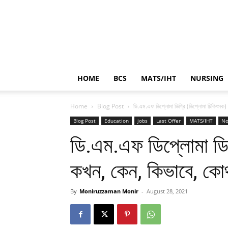
HOME
BCS
MATS/IHT
NURSING
Home
Blog Post
ডি.এম.এফ ডিপ্লোমা ডিগ্রি (ডিপ্লোমা চিকিৎসক
Blog Post
Education
jobs
Last Offer
MATS/IHT
No
ডি.এম.এফ ডিপ্লোমা ডিগ
কখন, কেন, কিভাবে, কো
By
Moniruzzaman Monir
-
August 28, 2021