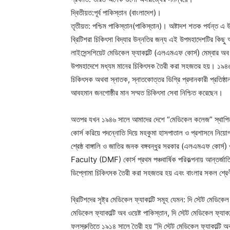
দ্বিতীয়ত:পূর্ব পাকিস্তান (বাংলাদেশ)।
তৃতীয়ত: পশ্চিম পাকিস্তান(পাকিস্তান)। অষ্টাদশ শতক পর্যন্ত 
ব্রিটিশরা চিকিৎসা বিদ্যার উন্নতির জন্য এই উপমহাদেশটির কিছু অঙ্
লাইসেন্সশিয়েট মেডিকেল ফ্যাকাল্টি (এলএমএফ কোর্স) মেম্বার 
উপমহাদেশে মধ্যম মানের চিকিৎসক তৈরী করা সহজতর হয়। ১৯৪৬ সা
চিকিৎসক অথবা স্নাতক, স্নাতকোত্তর ডিগ্রি প্রদানকারী প্রতি
আবহমান জনগোষ্ঠীর মান সম্মত চিকিৎসা সেবা নিশ্চিত করেছেন।
অতপর যখন ১৯৪৬ সালে আমাদের দেশে “মেডিকেল কলেজ” স্থাপি
কোর্স করিয়ে পদন্নোতি দিয়ে মহকুমা হাসপাতাল ও প্রশাসনে নিয়
শ্রেষ্ঠ বাঙ্গালি ও জাতির জনক বঙ্গবন্ধুর সরকার (এলএমএফ ক
Faculty (DMF) কোর্স প্রথম পঞ্চবার্ষিক পরিকল্পনায় আন্তর্জ
ডিপ্লোমা চিকিৎসক তৈরী করা সহজতর হয় এবং বাংলার সকল শ্রেণীর
ব্রিটিশদের সৃষ্ট্র মেডিকেল ফ্যাকাল্টি সমূহ যেমন: দি স্টেট মেডিকেল ফ
মেডিকেল ফ্যাকাল্টি অব ওয়েষ্ট পাকিস্তান, দি স্টেট মেডিকেল ফ্যাকাল
ফলস্রুতিতে ১৯১৪ সালে তৈরী হয় “দি স্টেট মেডিকেল ফ্যাকাল্টি অব 