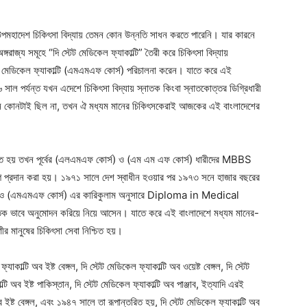
এ উপমহাদেশ চিকিৎসা বিদ্যায় তেমন কোন উন্নতি সাধন করতে পারেনি। যার কারনে
গরাজ্য সমূহে “দি স্টেট মেডিকেল ফ্যাকাল্টি” তৈরী করে চিকিৎসা বিদ্যায়
অব মেডিকেল ফ্যাকাল্টি (এমএমএফ কোর্স) পরিচালনা করেন। যাতে করে এই
ল পর্যন্ত যখন এদেশে চিকিৎসা বিদ্যায় স্নাতক কিংবা স্নাতকোত্তর ডিগ্রিধারী
ষ্ঠান কোনটাই ছিল না, তখন ঐ মধ্যম মানের চিকিৎসকেরাই আজকের এই বাংলাদেশের
ত হয় তখন পূর্বের (এলএমএফ কোর্স) ও (এম এম এফ কোর্স) ধারীদের MBBS
োগ প্রদান করা হয়। ১৯৭১ সালে দেশ স্বাধীন হওয়ার পর ১৯৭৩ সনে হাজার বছরের
োর্স) ও (এমএমএফ কোর্স) এর কারিকুলাম অনুসারে Diploma in Medical
াতিক ভাবে অনুমোদন করিয়ে নিয়ে আসেন। যাতে করে এই বাংলাদেশে মধ্যম মানের-
 মানুষের চিকিৎসা সেবা নিশ্চিত হয়।
্যাকাল্টি অব ইষ্ট বেঙ্গল, দি স্টেট মেডিকেল ফ্যাকাল্টি অব ওয়েষ্ট বেঙ্গল, দি স্টেট
্টি অব ইষ্ট পাকিস্তান, দি স্টেট মেডিকেল ফ্যাকাল্টি অব পাঞ্জাব, ইত্যাদি এরই
ইষ্ট বেঙ্গল, এবং ১৯৪৭ সালে তা রূপান্তরিত হয়, দি স্টেট মেডিকেল ফ্যাকাল্টি অব