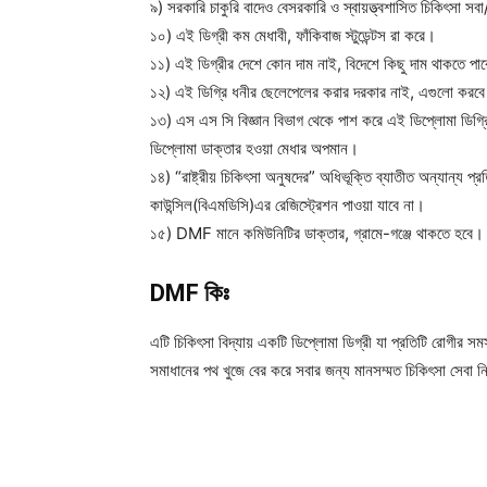
৯) সরকারি চাকুরি বাদেও বেসরকারি ও স্বায়ত্ত্বশাসিত চিকিৎসা সবা/স
১০) এই ডিগ্রী কম মেধাবী, ফাঁকিবাজ স্টুডেন্টস রা করে।
১১) এই ডিগ্রীর দেশে কোন দাম নাই, বিদেশে কিছু দাম থাকতে পা
১২) এই ডিগ্রি ধনীর ছেলেপেলের করার দরকার নাই, এগুলো করবে
১৩) এস এস সি বিজ্ঞান বিভাগ থেকে পাশ করে এই ডিপ্লোমা ডিগ্র
ডিপ্লোমা ডাক্তার হওয়া মেধার অপমান।
১৪) “রাষ্ট্রীয় চিকিৎসা অনুষদের” অধিভূক্তি ব্যাতীত অন্যান্য প্র
কাউন্সিল(বিএমডিসি)এর রেজিস্ট্রেশন পাওয়া যাবে না।
১৫) DMF মানে কমিউনিটির ডাক্তার, গ্রামে-গঞ্জে থাকতে হবে।
DMF কিঃ
এটি চিকিৎসা বিদ্যায় একটি ডিপ্লোমা ডিগ্রী যা প্রতিটি রোগীর সম
সমাধানের পথ খুজে বের করে সবার জন্য মানসম্মত চিকিৎসা সেবা ন