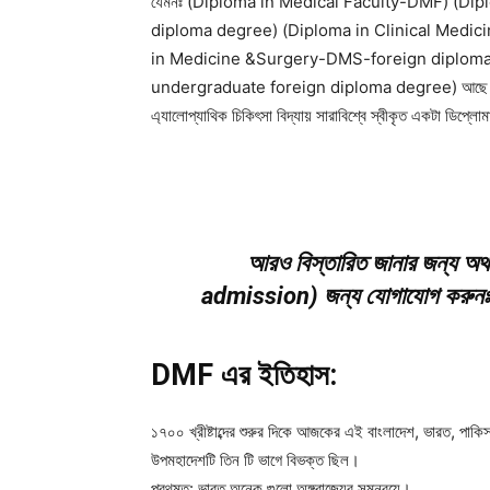
যেমনঃ (Diploma in Medical Faculty-DMF) (Di
diploma degree) (Diploma in Clinical Medi
in Medicine &Surgery-DMS-foreign diploma
undergraduate foreign diploma degree) আছে। 
এ্যালোপ্যাথিক চিকিৎসা বিদ্যায় সারাবিশ্বে স্বীকৃত একটা ডিপ্লোম
আরও বিস্তারিত জানার জন্য অ
admission) জন্য যোগাযোগ কর
DMF এর ইতিহাস:
১৭০০ খ্রীষ্টাব্দের শুরুর দিকে আজকের এই বাংলাদেশ, ভারত, পা
উপমহাদেশটি তিন টি ভাগে বিভক্ত ছিল।
প্রথমত: ভারত অনেক গুলো অঙ্গরাজ্যের সমন্বয়ে।