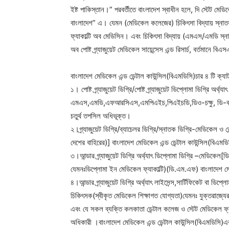
ইষ্ট পাকিস্তান।” পরবর্তীতে বাংলাদেশ স্বাধীন হলে, দি স্টেট মেডিক
বাংলাদেশ” এ। যেমন (মেডিকেল কলেজের) চিকিৎসা বিদ্যায় স্নাতক 
ফ্যাকাল্টি অব মেডিসিন। এবং চিকিৎসা বিদ্যায় (এমএস/এমডি স্নাতক
অব পোষ্ট গ্র্যাজুয়েট মেডিকেল সায়েন্সেস এন্ড রিসার্চ, বর্তমানে
বাংলাদেশ মেডিকেল এন্ড ডেন্টাল কাউন্সিল(বিএমডিসি)চার ৪ টি ক্য
১। পোষ্ট গ্র্যাজুয়েট ডিগ্রি/পোষ্ট গ্র্যাজুয়েট ডিপ্লোমা ডিগ্রি অর্থ
এমএস,এমডি,এফআরসিএস,এমপিএইচ,পিএইচডি,ডিও-চক্ষু, ডি-কার্ড 
চতুর্থ তপসিল অধিভূক্ত।
২।গ্র্যাজুয়েট ডিগ্রি/ব্যাচেলর ডিগ্রি/স্নাতক ডিগ্রি-মেডিকেল 
দেশের বাহিরের)] বাংলাদেশ মেডিকেল এন্ড ডেন্টাল কাউন্সিল(বিএমড
৩।আন্ডার গ্র্যাজুয়েট ডিগ্রি অর্থ্যাৎ ডিপ্লোমা ডিগ্রি –মেডিকেল[
যেমনঃডিপ্লোমা ইন মেডিকেল ফ্যাকাল্টি)(ডি.এম.এফ) বাংলাদেশ মে
৪।আন্ডার গ্র্যাজুয়েট ডিগ্রি অর্থ্যাৎ লাইসেন্স,সার্টিফিকেট বা ডিপ্
চিকিৎসক(স্বীকৃত মেডিকেল শিক্ষাগত যোগ্যতা)যেমনঃ যুক্তরাজ্যের বি
এবং যে সকল ব্যক্তি কলকাতা ডেন্টাল কলেজ ও স্টেট মেডিকেল ফ্যাকাল
অধিকারী ।বাংলাদেশ মেডিকেল এন্ড ডেন্টাল কাউন্সিল(বিএমডিসি)এর