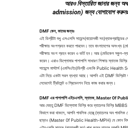
আরও বিস্তারিত জানার জন্য অ
admission) জন্য যোগাযোগ কর
DMF কেন, কাদের জন্যঃ
এই ডিগ্রীটা শুধু এসএসসি সায়েন্স(বায়োলজী সহ)ব্যাকগ্রাউন্ড
পরীক্ষায় অংশগ্রহন করতে পারবেন। তবে বাংলাদেশের অসংখ্য (মেড
পরীক্ষায় অংশ গ্রহন করেন ও ভর্তি হন। আর (মেডিকেল স্কুল-ম্
করেন। এরাও ডিপ্লোমার পাশাপাশি সাধারণ শিক্ষায় স্নাতক ডিগ্রি 
সায়েন্সে মাস্টার্স (এমপিএইচ)ডিগ্রী এবংকি Public Healt
এটা নিয়ে একটা সরল ব্যখ্যা আছে। আপনি এই DMF ডিগ্রিটা করত
লেভেলেই ট্রিটমেন্ট ও প্রিভেনশন নিয়ে কাজ করার জন্য।
DMF এর পাশাপাশি এইচএসসি, স্নাতক, Master 0f Pu
আর যেহুতু DMF ডিপ্লোমা ডিগ্রি করে ব্যাচেলর ডিগ্রি MBB
বিভাগে করা থাকলে, আপনি পাবলিক হেল্থে্ (ব্যাচেলর অব প
ছাড়াও (Master 0f Public Health-MPH) যে কোন বিষয়ে 
এইচএসসি সায়েন্স (বায়োলজী সহ) পাশ করেন,তাহলে আপনি MBBS