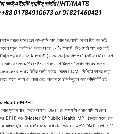
থবা আইএইচটি/ম্যাটস্‌ ভর্তির (IHT/MATS
ুনঃ +88 01784910673 or 01821460421
ের লোকজন করতে পারে।তবে এসএসসি পাশ করার পর,আপনি কেবল তিন বার ভর্তি
িকেল স্কুল-ম্যাটস্)এ পড়তে যাওয়া ৫০% শিক্ষার্থী এইচএসসি পাশ করে ভর্তি
যাটস্)এ পড়াকালীন ২৫% শিক্ষার্থী (ডি.এম.এফ)এর পাশাপাশি (এইচএসসি) ও পাশ
ও স্নাতকোত্তর ডিগ্রি সেইসাথে বাংলাদেশে চিকিৎসা বিদ্যার পাবলিক হেলথ্
h Science-এ PhD ডিগ্রি অর্জন করতে পারবেন। DMF ডিগ্রিটা কাদের জন্য
ে পারেন অন্য যে কারো চেয়ে ভালোভাবে ইন্ডিভিজুয়াল এবং কমিউনিটি দুই
blic Health-MPH :
S করার সুযোগ নাই, সেহুতু আপনার DMF এর পাশাপাশি এইচএসসি যে কোন
াবলিক হেল্থ্-BPH) করে (Master 0f Public Health-MPH)করতে পারেন।তা
ব্যাচেলর/স্নাতক ডিগ্রি করেও করা যায়।আর যদি আপনি DMF এরপাশাপাশি
 ভর্তি পরীক্ষায় অংশগ্রহন করতে পারবেন। তবে সামনে এমন ও সুদিন হয়তো